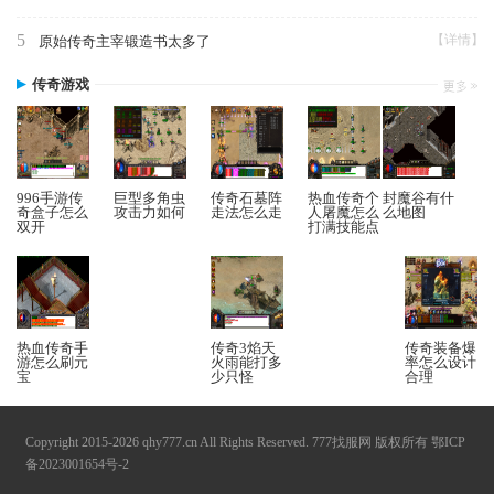
5
【详情】
原始传奇主宰锻造书太多了
传奇游戏
996手游传
巨型多角虫
传奇石墓阵
热血传奇个
封魔谷有什
奇盒子怎么
攻击力如何
走法怎么走
人屠魔怎么
么地图
双开
打满技能点
热血传奇手
传奇3焰天
传奇装备爆
游怎么刷元
火雨能打多
率怎么设计
宝
少只怪
合理
Copyright 2015-2026 qhy777.cn All Rights Reserved. 777找服网 版权所有
鄂ICP
备2023001654号-2