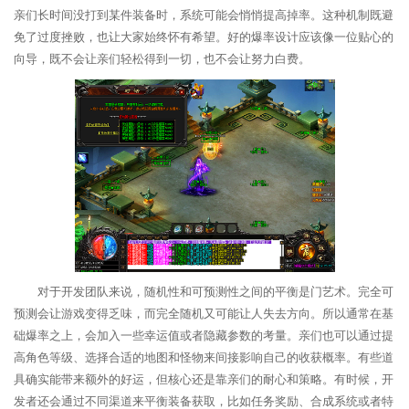
亲们长时间没打到某件装备时，系统可能会悄悄提高掉率。这种机制既避
免了过度挫败，也让大家始终怀有希望。好的爆率设计应该像一位贴心的
向导，既不会让亲们轻松得到一切，也不会让努力白费。
对于开发团队来说，随机性和可预测性之间的平衡是门艺术。完全可
预测会让游戏变得乏味，而完全随机又可能让人失去方向。所以通常在基
础爆率之上，会加入一些幸运值或者隐藏参数的考量。亲们也可以通过提
高角色等级、选择合适的地图和怪物来间接影响自己的收获概率。有些道
具确实能带来额外的好运，但核心还是靠亲们的耐心和策略。有时候，开
发者还会通过不同渠道来平衡装备获取，比如任务奖励、合成系统或者特