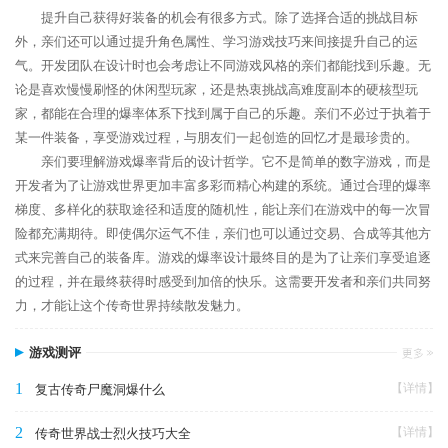
提升自己获得好装备的机会有很多方式。除了选择合适的挑战目标
外，亲们还可以通过提升角色属性、学习游戏技巧来间接提升自己的运
气。开发团队在设计时也会考虑让不同游戏风格的亲们都能找到乐趣。无
论是喜欢慢慢刷怪的休闲型玩家，还是热衷挑战高难度副本的硬核型玩
家，都能在合理的爆率体系下找到属于自己的乐趣。亲们不必过于执着于
某一件装备，享受游戏过程，与朋友们一起创造的回忆才是最珍贵的。
亲们要理解游戏爆率背后的设计哲学。它不是简单的数字游戏，而是
开发者为了让游戏世界更加丰富多彩而精心构建的系统。通过合理的爆率
梯度、多样化的获取途径和适度的随机性，能让亲们在游戏中的每一次冒
险都充满期待。即使偶尔运气不佳，亲们也可以通过交易、合成等其他方
式来完善自己的装备库。游戏的爆率设计最终目的是为了让亲们享受追逐
的过程，并在最终获得时感受到加倍的快乐。这需要开发者和亲们共同努
力，才能让这个传奇世界持续散发魅力。
游戏测评
1
【详情】
复古传奇尸魔洞爆什么
2
【详情】
传奇世界战士烈火技巧大全