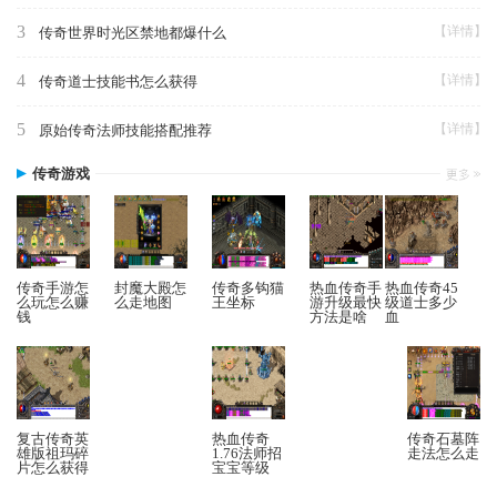
3
【详情】
传奇世界时光区禁地都爆什么
4
【详情】
传奇道士技能书怎么获得
5
【详情】
原始传奇法师技能搭配推荐
传奇游戏
传奇手游怎
封魔大殿怎
传奇多钩猫
热血传奇手
热血传奇45
么玩怎么赚
么走地图
王坐标
游升级最快
级道士多少
钱
方法是啥
血
复古传奇英
热血传奇
传奇石墓阵
雄版祖玛碎
1.76法师招
走法怎么走
片怎么获得
宝宝等级