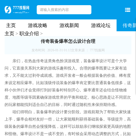
主页
游戏攻略
游戏新闻
游戏论坛
传奇
主页
>
职业介绍
>
传奇装备爆率怎么设计合理
发布时间 : 2026-01-31 01:13
文章来源 ： 777找服网
亲们，在热血传奇这类角色扮演游戏里，装备爆率设计可是个大学
问，它直接关系到大家的游戏乐趣和投入。合理的爆率既要让大家有追
求，又不能太过剥夺成就感。游戏开发者一般会根据装备的价值、稀有度
来设定相应爆率。比如顶级传说装备的爆率肯定要比普通装备低很多，这
样小伙伴们才会觉得打到好装备时特别开心。爆率通常还会结合怪物难
度、地图等级等因素确保游戏世界的平衡和稳定。核心思路是让不同层次
的玩家都能找到适合自己的目标，同时通过随机性来保持期待感。
咱们得明白，装备爆率的设计要分阶段。游戏前期为了帮助大家快速
上手，爆率会相对友好一些，让大家能顺利获得基础装备。等级提升，高
级装备的爆率自然会慢慢降低，这样可以鼓励亲们继续探索更高级的地图
和怪物。爆率设计不是一成不变的，有时候会采用动态调整的方式，比如