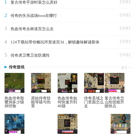
1
【详情】
复古传奇手游时装怎么弄好
2
【详情】
传奇的失乐战场boss在哪打
3
【详情】
热血传奇丛林迷宫怎么去
4
【详情】
124下载站带你畅玩环形迷宫3d，解锁趣味解谜新体
5
【详情】
传奇虎卫鹰卫攻防属性
传奇游戏
热血传奇骷
原始传奇技
热血传奇如
传奇圣域之
复古传奇怎
髅洞多少级
能等级与伤
何快速升到
门里面怎么
么给技能升
掉经验
害
40级
走
级快点