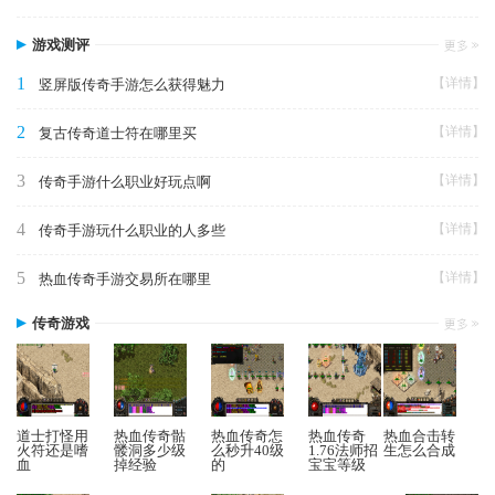
游戏测评
1
【详情】
竖屏版传奇手游怎么获得魅力
2
【详情】
复古传奇道士符在哪里买
3
【详情】
传奇手游什么职业好玩点啊
4
【详情】
传奇手游玩什么职业的人多些
5
【详情】
热血传奇手游交易所在哪里
传奇游戏
道士打怪用
热血传奇骷
热血传奇怎
热血传奇
热血合击转
火符还是嗜
髅洞多少级
么秒升40级
1.76法师招
生怎么合成
血
掉经验
的
宝宝等级