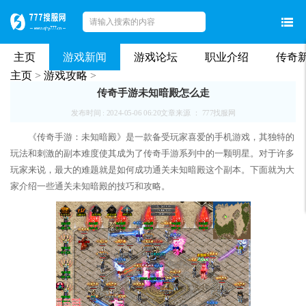
主页
游戏新闻
游戏论坛
职业介绍
传奇
主页
>
游戏攻略
>
传奇手游未知暗殿怎么走
发布时间 : 2024-05-06 06:20
文章来源 ： 777找服网
《传奇手游：未知暗殿》是一款备受玩家喜爱的手机游戏，其独特的
玩法和刺激的副本难度使其成为了传奇手游系列中的一颗明星。对于许多
玩家来说，最大的难题就是如何成功通关未知暗殿这个副本。下面就为大
家介绍一些通关未知暗殿的技巧和攻略。