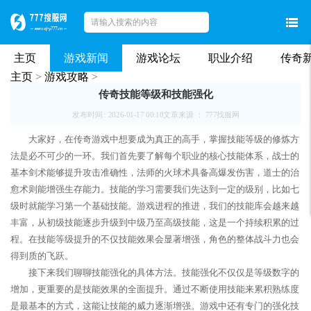
主页
游戏新闻
游戏论坛
职业介绍
传奇
主页
>
游戏攻略
>
传奇技能等级和技能强化
发布时间 : 2026-01-17 00:10
文章来源 ： 777找服网
大家好，在传奇游戏中想要成为真正的高手，掌握技能等级的修炼方
法是必不可少的一环。我们首先要了解每个职业的核心技能体系，战士的
基本剑术能够提升攻击准确性，法师的火球术具备高爆发伤害，道士的治
愈术则能增强生存能力。技能的学习需要我们先达到一定的级别，比如七
级时就能学习第一个基础技能。游戏进程的推进，我们的技能库会越来越
丰富，从初级技能逐步升级到中级乃至高级技能，这是一个持续积累的过
程。在技能等级提升的不仅技能效果会显著增强，角色的整体战斗力也会
得到质的飞跃。
接下来我们聊聊技能强化的具体方法。技能强化不仅仅是等级数字的
增加，更重要的是技能效果的全面提升。通过不断使用技能来累积熟练度
是最基本的方式，这能让技能的威力逐渐增强。游戏中还有专门的强化技