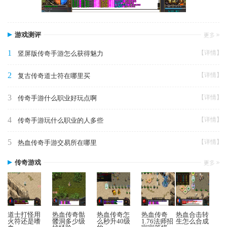
游戏测评
1
【详情】
竖屏版传奇手游怎么获得魅力
2
【详情】
复古传奇道士符在哪里买
3
【详情】
传奇手游什么职业好玩点啊
4
【详情】
传奇手游玩什么职业的人多些
5
【详情】
热血传奇手游交易所在哪里
传奇游戏
道士打怪用
热血传奇骷
热血传奇怎
热血传奇
热血合击转
火符还是嗜
髅洞多少级
么秒升40级
1.76法师招
生怎么合成