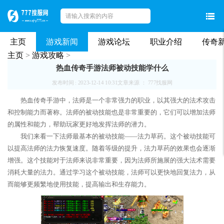
主页
游戏新闻
游戏论坛
职业介绍
传奇
主页
>
游戏攻略
>
热血传奇手游法师被动技能学什么
发布时间 : 2023-12-14 10:31
文章来源 ： 777找服网
热血传奇手游中，法师是一个非常强力的职业，以其强大的法术攻击
和控制能力而著称。法师的被动技能也是非常重要的，它们可以增加法师
的属性和能力，帮助玩家更好地发挥法师的潜力。
我们来看一下法师最基本的被动技能——法力草药。这个被动技能可
以提高法师的法力恢复速度。随着等级的提升，法力草药的效果也会逐渐
增强。这个技能对于法师来说非常重要，因为法师所施展的强大法术需要
消耗大量的法力。通过学习这个被动技能，法师可以更快地回复法力，从
而能够更频繁地使用技能，提高输出和生存能力。