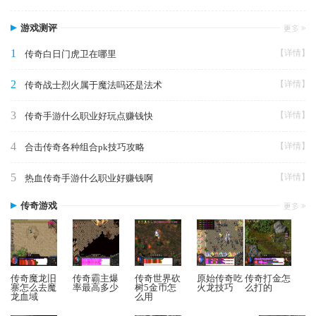
游戏测评
1
【详情】
传奇白日门虎卫在哪里
2
【详情】
传奇战士烈火属于魔法吗还是法术
3
【详情】
传奇手游什么职业好玩点赚钱快
4
【详情】
合击传奇各种组合pk技巧攻略
5
【详情】
热血传奇手游什么职业好赚钱啊
传奇游戏
传奇魔龙旧
传奇霸主爆
传奇世界砍
原始传奇吃
传奇打金怎
寨怎么去魔
率最高多少
树5金币怎
火龙技巧
么打的
龙血域
么用