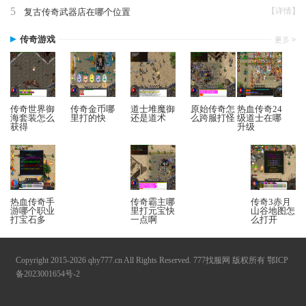
5
【详情】
复古传奇武器店在哪个位置
传奇游戏
传奇世界御
传奇金币哪
道士堆魔御
原始传奇怎
热血传奇24
海套装怎么
里打的快
还是道术
么跨服打怪
级道士在哪
获得
升级
热血传奇手
传奇霸主哪
传奇3赤月
游哪个职业
里打元宝快
山谷地图怎
打宝石多
一点啊
么打开
Copyright 2015-2026 qhy777.cn All Rights Reserved. 777找服网 版权所有
鄂ICP
备2023001654号-2