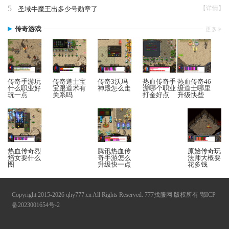
5
【详情】
圣域牛魔王出多少号勋章了
传奇游戏
传奇手游玩
传奇道士宝
传奇3沃玛
热血传奇手
热血传奇46
什么职业好
宝跟道术有
神殿怎么走
游哪个职业
级道士哪里
玩一点
关系吗
打金好点
升级快些
热血传奇烈
腾讯热血传
原始传奇玩
焰女要什么
奇手游怎么
法师大概要
图
升级快一点
花多钱
Copyright 2015-2026 qhy777.cn All Rights Reserved. 777找服网 版权所有
鄂ICP
备2023001654号-2