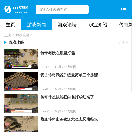
主页
游戏新闻
游戏论坛
职业介绍
传奇
主页
>
游戏攻略
>
游戏攻略
传奇树妖在哪里打怪
04-12
来源:777找服网
复古传奇武器升级最简单三个步骤
04-10
来源:777找服网
传奇什么技能把白名打成红名了
04-08
来源:777找服网
热血传奇山谷密道怎么去恶魔祭坛