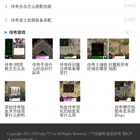
4
【详情】
传奇合击怎么搭配技能
5
【详情】
传奇道士前期装备搭配
传奇游戏
传奇3绝情
传奇手游什
传奇怀旧服
传奇土城铁
封魔殿所有
教主怎么去
么职业好打
法师装备哪
匠铺在哪里
地图
副本
里打
原始传奇噬
热血传奇强
传奇哪些地
血术升级需
化烈焰套装
图有卖东西
要什么材料
有什么用
的npc
Copyright 2015-2026 qhy777.cn All Rights Reserved. 777找服网 版权所有
鄂ICP
备2023001654号-2