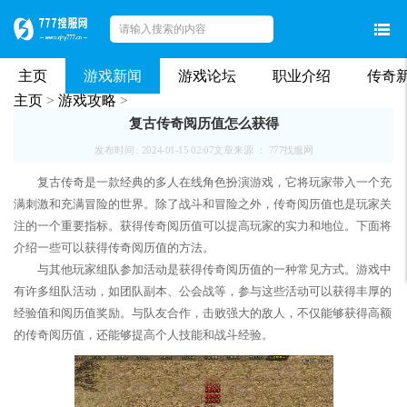
主页
游戏新闻
游戏论坛
职业介绍
传奇
主页
>
游戏攻略
>
复古传奇阅历值怎么获得
发布时间 : 2024-01-15 02:07
文章来源 ： 777找服网
复古传奇是一款经典的多人在线角色扮演游戏，它将玩家带入一个充
满刺激和充满冒险的世界。除了战斗和冒险之外，传奇阅历值也是玩家关
注的一个重要指标。获得传奇阅历值可以提高玩家的实力和地位。下面将
介绍一些可以获得传奇阅历值的方法。
与其他玩家组队参加活动是获得传奇阅历值的一种常见方式。游戏中
有许多组队活动，如团队副本、公会战等，参与这些活动可以获得丰厚的
经验值和阅历值奖励。与队友合作，击败强大的敌人，不仅能够获得高额
的传奇阅历值，还能够提高个人技能和战斗经验。