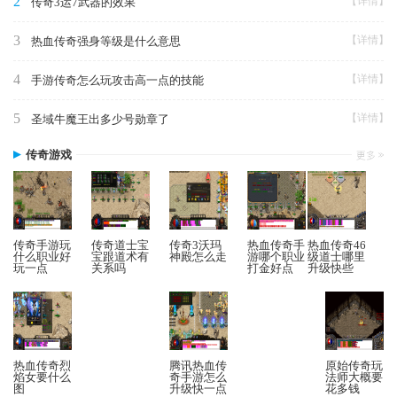
2
【详情】
传奇3运7武器的效果
3
【详情】
热血传奇强身等级是什么意思
4
【详情】
手游传奇怎么玩攻击高一点的技能
5
【详情】
圣域牛魔王出多少号勋章了
传奇游戏
传奇手游玩
传奇道士宝
传奇3沃玛
热血传奇手
热血传奇46
什么职业好
宝跟道术有
神殿怎么走
游哪个职业
级道士哪里
玩一点
关系吗
打金好点
升级快些
热血传奇烈
腾讯热血传
原始传奇玩
焰女要什么
奇手游怎么
法师大概要
图
升级快一点
花多钱