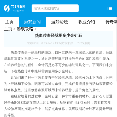
主页
游戏新闻
游戏论坛
职业介绍
传奇
主页
>
游戏攻略
>
热血传奇经脉用多少金针石
发布时间 : 2023-12-12 13:34
文章来源 ： 777找服网
热血传奇是一款经典的游戏，自问世以来一直深受玩家的喜爱。经脉
是非常重要的系统之一，通过培养经脉可以提升角色的属性和战斗能力。
在培养经脉的过程中，金针石是必不可少的辅助道具之一。下面我们来介
绍一下在热血传奇中经脉需要使用多少金针石。
让我们来了解一下热血传奇中的经脉系统。经脉分为上下两条，分别
为上经脉和下经脉。玩家可以通过杀怪、完成任务或是参与活动来获得经
脉修炼点数。这些修炼点数可以用来培养经脉，提升角色的属性。
在经脉培养的过程中，金针石是一种非常重要的材料。金针石可以通
过击杀BOSS或是在市场上购买获得。玩家在使用金针石时，需要将其放
入经脉界面的指定格子中，然后点击修炼，就可以消耗金针石来提升经脉
的等级。