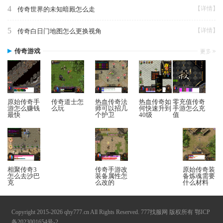
4
【详情】
传奇世界的未知暗殿怎么走
5
【详情】
传奇白日门地图怎么更换视角
传奇游戏
原始传奇手
传奇道士怎
热血传奇法
热血传奇如
零充值传奇
游怎么赚钱
么玩
师可以招几
何快速升到
手游怎么充
最快
个护卫
40级
值
相聚传奇3
传奇手游改
原始传奇装
怎么去沙巴
装备属性怎
备炼魂需要
克
么改的
什么材料
Copyright 2015-2026 qhy777.cn All Rights Reserved. 777找服网 版权所有
鄂ICP
备2023001654号-2